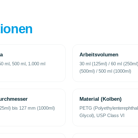
tionen
na
Arbeitsvolumen
50 ml, 500 ml, 1.000 ml
30 ml (125ml) / 60 ml (250ml)
(500ml) / 500 ml (1000ml)
urchmesser
Material (Kolben)
25ml) bis 127 mm (1000ml)
PETG (Polyethylenterephthal
Glycol), USP Class VI