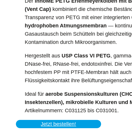
Der
innoME PETG Erlenmeyerkolben mit B
(Vent Cap)
kombiniert die chemische Beständ
Transparenz von PETG mit einer integrierten
hydrophoben Atmungsmembran
— kontinui
Gasaustausch beim Schütteln bei gleichzeiti
Kontamination durch Mikroorganismen.
Hergestellt aus
USP Class VI PETG
, gamma-
DNase-frei, RNase-frei, endotoxinfrei. Die V
hochfestem PP mit PTFE-Membran hält auch
Flüssigkeitskontakt ihre Belüftungseigenschaf
Ideal für
aerobe Suspensionskulturen (CH
Insektenzellen), mikrobielle Kulturen und
Artikelnummern: C031125 bis C031001.
Jetzt bestellen!