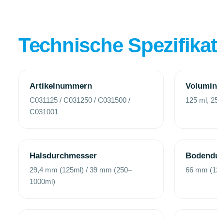
Technische Spezifika
Artikelnummern
Volumi
C031125 / C031250 / C031500 /
125 ml, 2
C031001
Halsdurchmesser
Bodend
29,4 mm (125ml) / 39 mm (250–
66 mm (1
1000ml)