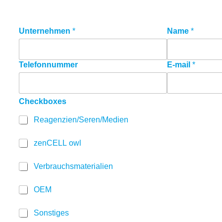
Unternehmen
E
*
Name
*
-
m
a
Telefonnummer
E-mail
*
i
l
G
D
Checkboxes
P
R
Reagenzien/Seren/Medien
A
g
zenCELL owl
r
e
e
Verbrauchsmaterialien
m
e
OEM
n
t
Sonstiges