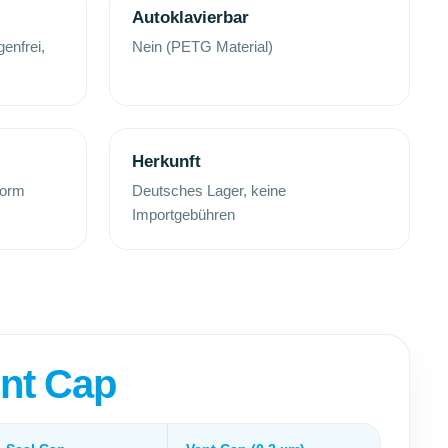
Autoklavierbar
enfrei,
Nein (PETG Material)
Herkunft
form
Deutsches Lager, keine
Importgebühren
ent Cap