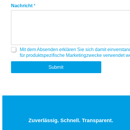
Nachricht
*
G
Mit dem Absenden erklären Sie sich damit einverstan
D
für produktspezifische Marketingzwecke verwendet 
P
R
Submit
A
g
r
e
e
m
e
n
t
Zuverlässig. Schnell. Transparent.
*