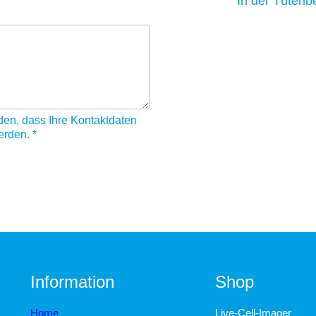
In der Tüten
den, dass Ihre Kontaktdaten
werden.
*
Information
Shop
Home
Live-Cell-Imager