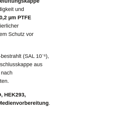
elüftungskappe
igkeit und
0,2 µm PTFE
erlicher
gem Schutz vor
bestrahlt (SAL 10⁻⁶),
erschlusskappe aus
 nach
ten.
O, HEK293,
 Medienvorbereitung
.