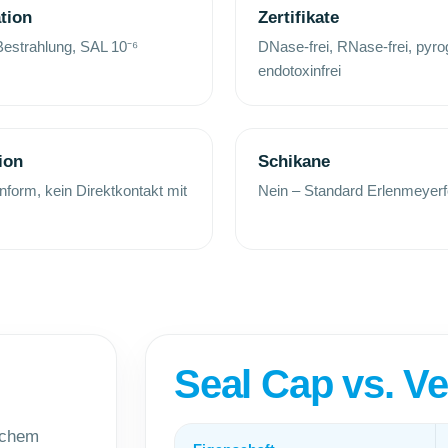
ation
Zertifikate
strahlung, SAL 10⁻⁶
DNase-frei, RNase-frei, pyrog
endotoxinfrei
ion
Schikane
orm, kein Direktkontakt mit
Nein – Standard Erlenmeyer
Seal Cap vs. V
lichem