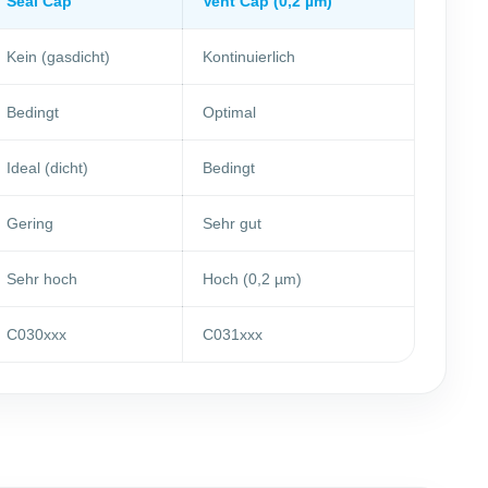
Seal Cap
Vent Cap (0,2 µm)
Kein (gasdicht)
Kontinuierlich
Bedingt
Optimal
Ideal (dicht)
Bedingt
Gering
Sehr gut
Sehr hoch
Hoch (0,2 µm)
C030xxx
C031xxx