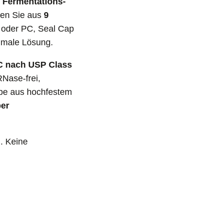
 Fermentations-
len Sie aus
9
oder PC, Seal Cap
imale Lösung.
C nach USP Class
RNase-frei,
ppe aus hochfestem
er
. Keine