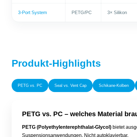
3-Port System
PETG/PC
3× Silikon
Produkt-Highlights
PETG vs. PC
Seal vs. Vent Cap
Schikane-Kolben
PETG vs. PC – welches Material bra
PETG (Polyethylenterephthalat-Glycol)
bietet ausg
Suspensionsanwendungen. Nicht autoklavierbar.