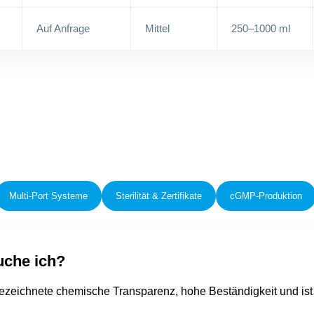
Auf Anfrage
Mittel
250–1000 ml
Multi-Port Systeme
Sterilität & Zertifikate
cGMP-Produktion
uche ich?
ezeichnete chemische Transparenz, hohe Beständigkeit und ist i