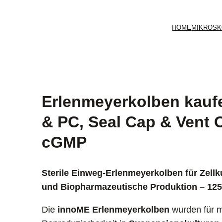
HOME
MIKROSK
en und direkt erhalten.
Erlenmeyerkolben kauf
& PC, Seal Cap & Vent Ca
cGMP
Sterile Einweg-Erlenmeyerkolben für Zellk
und Biopharmazeutische Produktion – 125 
Die
innoME Erlenmeyerkolben
wurden für 