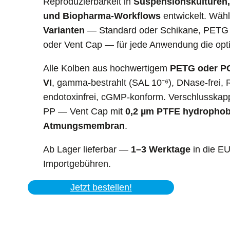
Reproduzierbarkeit in
Suspensionskulturen,
und Biopharma-Workflows
entwickelt. Wäh
Varianten
— Standard oder Schikane, PETG 
oder Vent Cap — für jede Anwendung die opt
Alle Kolben aus hochwertigem
PETG oder P
VI
, gamma-bestrahlt (SAL 10⁻⁶), DNase-frei, 
endotoxinfrei, cGMP-konform. Verschlusska
PP — Vent Cap mit
0,2 µm PTFE hydrophob
Atmungsmembran
.
Ab Lager lieferbar —
1–3 Werktage
in die EU
Importgebühren.
Jetzt bestellen!