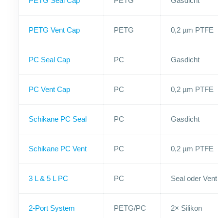
PETG Seal Cap
PETG
Gasdicht
PETG Vent Cap
PETG
0,2 µm PTFE
PC Seal Cap
PC
Gasdicht
PC Vent Cap
PC
0,2 µm PTFE
Schikane PC Seal
PC
Gasdicht
Schikane PC Vent
PC
0,2 µm PTFE
3 L & 5 L PC
PC
Seal oder Vent
2-Port System
PETG/PC
2× Silikon