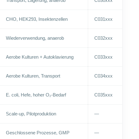
Transport, Lagerung, anaerob
C030xxx
CHO, HEK293, Insektenzellen
C031xxx
Wiederverwendung, anaerob
C032xxx
Aerobe Kulturen + Autoklavierung
C033xxx
Aerobe Kulturen, Transport
C034xxx
E. coli, Hefe, hoher O₂-Bedarf
C035xxx
Scale-up, Pilotproduktion
—
Geschlossene Prozesse, GMP
—