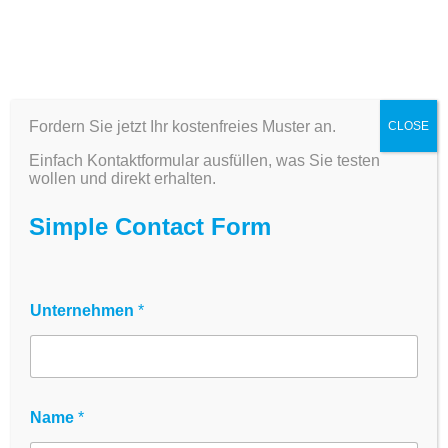
Fordern Sie jetzt Ihr kostenfreies Muster an.
CLOSE
PC Erlenmeyerkolben
Einfach Kontaktformular ausfüllen, was Sie testen
mit Belüftungskappe –
wollen und direkt erhalten.
Autoklavierbar, 0,2 µm
Simple Contact Form
PTFE, 125–1000 ml
U
Sterile PC Schüttelkolben mit Vent Cap
Unternehmen
*
n
(0,2 µm PTFE Membran) – autoklavierbar
t
e
bis 125°C, optimaler Gasaustausch,
r
cGMP-konform
n
e
Name
*
Der
innoME PC Erlenmeyerkolben mit
h
m