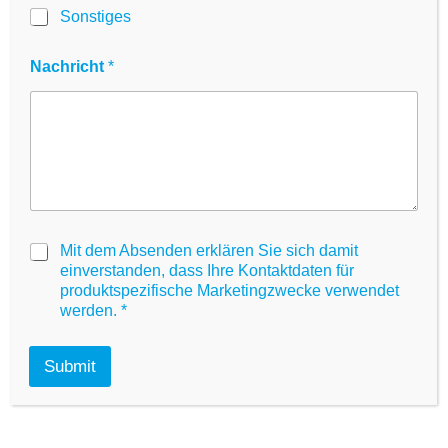
durch Flüssigkeit.
e
Sonstiges
s
Jetzt bestellen!
Nachricht
*
G
Mit dem Absenden erklären Sie sich damit
D
einverstanden, dass Ihre Kontaktdaten für
P
produktspezifische Marketingzwecke verwendet
R
werden.
*
A
g
r
Submit
e
Technische
e
m
e