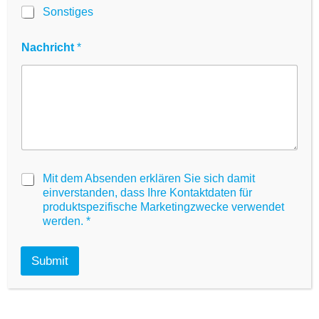
Sonstiges
A
g
r
Nachricht
*
e
e
m
e
n
t
G
D
P
R
G
Mit dem Absenden erklären Sie sich damit
D
einverstanden, dass Ihre Kontaktdaten für
P
produktspezifische Marketingzwecke verwendet
R
werden.
*
A
g
r
Submit
Produkt-Highlights
e
e
m
e