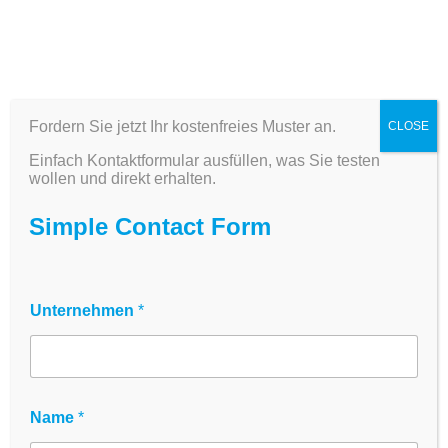
Fordern Sie jetzt Ihr kostenfreies Muster an.
CLOSE
Serologische Pipetten
Einfach Kontaktformular ausfüllen, was Sie testen
& Microcarrier – Steril,
wollen und direkt erhalten.
cGMP, für Zellkultur &
Simple Contact Form
Bioreaktoren
Sterile Einwegpipetten und Microcarrier
Unternehmen
*
für präzises Liquid Handling und
Bioreaktorzellkultur
Die
innoME Serologischen Pipetten
Name
*
wurden für präzises, kontaminationsfreies