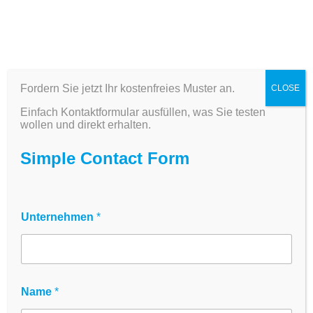
Fordern Sie jetzt Ihr kostenfreies Muster an.
CLOSE
Zellkulturplatten – TC-
Einfach Kontaktformular ausfüllen, was Sie testen
behandelt, steril, für
wollen und direkt erhalten.
Forschung &
Simple Contact Form
Diagnostik
Hochwertige Multiwell-Platten für
Unternehmen
*
Zellkultur, ELISA und High-Throughput-
Screening – Made for Life Science
Die
innoME Zellkulturplatten
wurden für
Name
*
maximale Reproduzierbarkeit in
Zellkultur-,