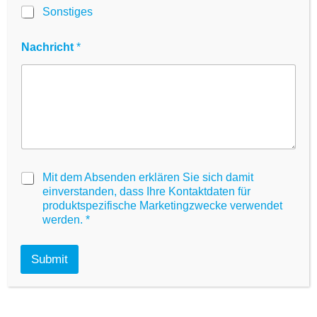
t
Sonstiges
e
r
Nachricht
*
n
e
h
m
e
n
Produkt-Highlights
G
Mit dem Absenden erklären Sie sich damit
D
einverstanden, dass Ihre Kontaktdaten für
P
produktspezifische Marketingzwecke verwendet
R
werden.
*
Hochwertiges Material
A
g
r
TC- & Non-TC-Oberflächen
Submit
e
e
Alle Formate
m
e