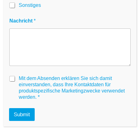
gering ist.
Sonstiges
e
n
t
Jetzt bestellen!
Nachricht
*
C
h
e
c
k
b
o
x
e
s
G
Mit dem Absenden erklären Sie sich damit
D
einverstanden, dass Ihre Kontaktdaten für
P
produktspezifische Marketingzwecke verwendet
R
werden.
*
A
g
r
Submit
e
e
m
e