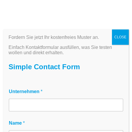
Fordern Sie jetzt Ihr kostenfreies Muster an.
CLOSE
48-Well Platten kaufen
Einfach Kontaktformular ausfüllen, was Sie testen
– TC-treated & steril |
wollen und direkt erhalten.
Miniaturisiertes
Simple Contact Form
Screening | innoME
48-Well Zellkulturplatten für
Unternehmen
*
miniaturisiertes Drug Screening,
Cytokine-Assays & Dosis-Wirkungs-
Experimente – TC-treated, steril, USP
Class VI Polystyrol
Name
*