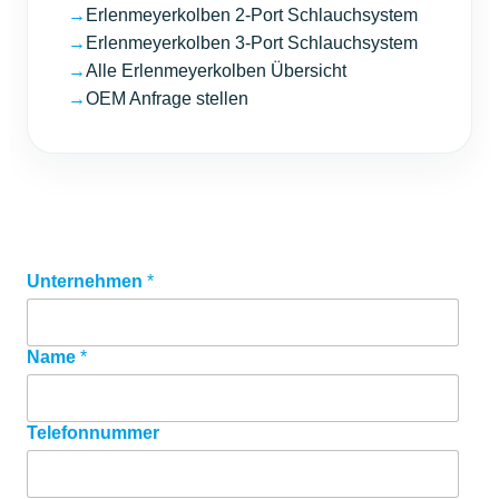
→
Erlenmeyerkolben 2-Port Schlauchsystem
→
Erlenmeyerkolben 3-Port Schlauchsystem
→
Alle Erlenmeyerkolben Übersicht
→
OEM Anfrage stellen
Unternehmen
U
*
n
t
e
Name
*
r
n
e
h
Telefonnummer
m
e
n