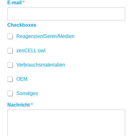
E-mail
*
G
D
P
R
Checkboxes
E
-
Reagenzien/Seren/Medien
m
a
i
zenCELL owl
l
Verbrauchsmaterialien
OEM
Sonstiges
Nachricht
*