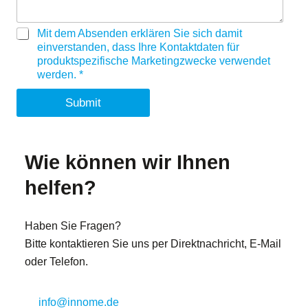
G
Mit dem Absenden erklären Sie sich damit
D
einverstanden, dass Ihre Kontaktdaten für
P
produktspezifische Marketingzwecke verwendet
R
werden.
*
A
g
Submit
r
e
e
m
Wie können wir Ihnen
e
n
helfen?
t
*
Haben Sie Fragen?
Bitte kontaktieren Sie uns per Direktnachricht, E-Mail
oder Telefon.
info@innome.de