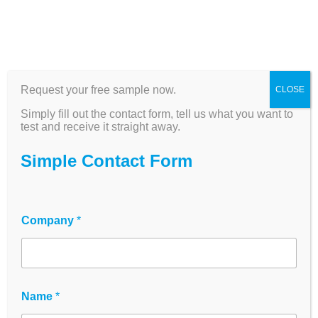
Request your free sample now.
CLOSE
Simply fill out the contact form, tell us what you want to
test and receive it straight away.
Simple Contact Form
Company
*
384-Well Zentrifugal-
Filtrationsplatte – alle
Wells gleichzeitig
Name
*
filtrieren, 30 µm / 70