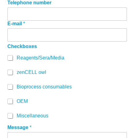
h
Telephone number
r
i
c
E-mail
*
h
t
N
a
Checkboxes
m
e
Reagents/Sera/Media
zenCELL owl
Bioprocess consumables
OEM
Miscellaneous
Message
*