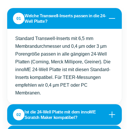
Welche Transwell-Inserts passen in die 24-
01
Well Platte?
Standard Transwell-Inserts mit 6,5 mm
Membrandurchmesser und 0,4 µm oder 3 µm
Porengröße passen in alle gängigen 24-Well
Platten (Corning, Merck Millipore, Greiner). Die
innoME 24-Well Platte ist mit diesen Standard-
Inserts kompatibel. Für TEER-Messungen
empfehlen wir 0,4 µm PET oder PC
Membranen.
Ist die 24-Well Platte mit dem innoME
02
Scratch Maker kompatibel?