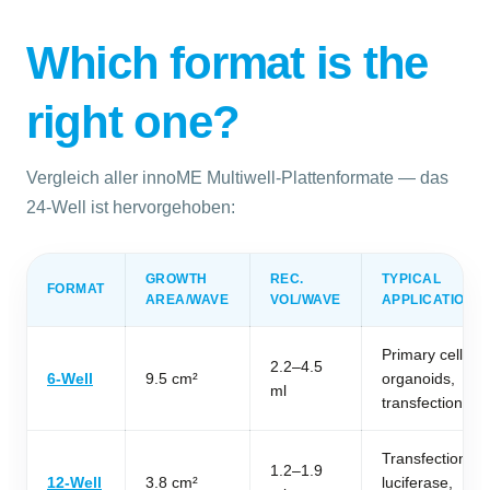
Which format is the
right one?
Vergleich aller innoME Multiwell-Plattenformate — das
24-Well ist hervorgehoben:
GROWTH
REC.
TYPICAL
FORMAT
AREA/WAVE
VOL/WAVE
APPLICATION
Primary cells,
2.2–4.5
6-Well
9.5 cm²
organoids,
ml
transfection
Transfection,
1.2–1.9
12-Well
3.8 cm²
luciferase,