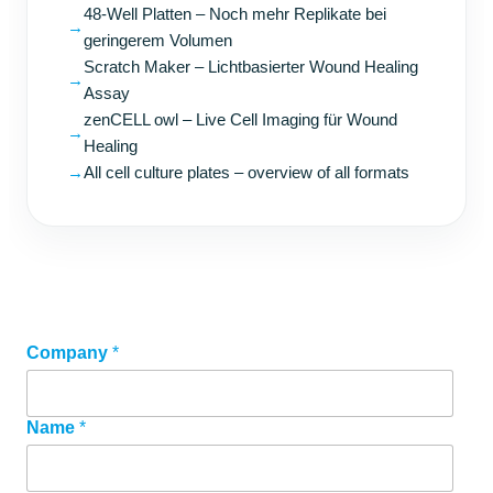
48-Well Platten – Noch mehr Replikate bei
→
geringerem Volumen
Scratch Maker – Lichtbasierter Wound Healing
→
Assay
zenCELL owl – Live Cell Imaging für Wound
→
Healing
→
All cell culture plates – overview of all formats
Company
G
*
D
P
R
Name
*
N
a
c