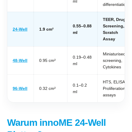
ml
differentiation
TEER, Drug
0.55–0.88
Screening,
24-Well
1.9 cm²
ml
Scratch
Assay
Miniaturised
0.19–0.48
48-Well
0.95 cm²
screening,
ml
Cytokines
HTS, ELISA,
0.1–0.2
96-Well
0.32 cm²
Proliferation
ml
assays
Warum innoME 24-Well