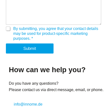
G
By submitting, you agree that your contact details
D
may be used for product-specific marketing
P
purposes.
*
R
A
Submit
g
r
e
e
How can we help you?
m
e
n
Do you have any questions?
t
*
Please contact us via direct message, email, or phone.
info@innome.de