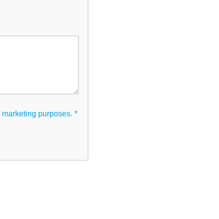
ability
ic marketing purposes.
*
etalle, kein Endotoxin. Optische Klarheit für