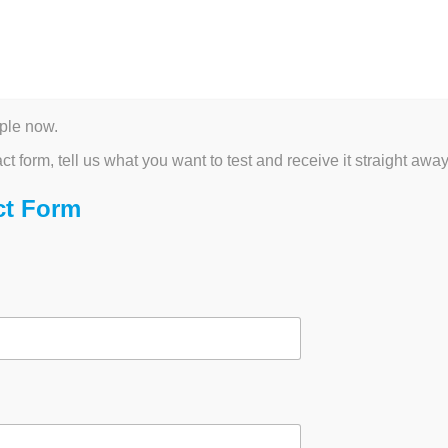
ICROSCOPY AND MORE
BIOPROCESS CONSUMABLES
ALTERNATIVE
CU
ple now.
act form, tell us what you want to test and receive it straight away
eril, TC-
ct Form
| innoME
 Mikrobiologie und
ssige Ergebnisse in
k-Workflows