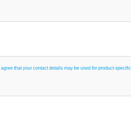
Größen
Sterility & Certificates
Belüftungsdeckel
Quick avail
 agree that your contact details may be used for product-specif
P Class VI – keine Zytotoxizität nach ISO 10993, keine Schwerm
ons