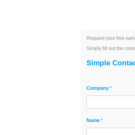
HOME
M
Request your free sam
Simply fill out the cont
Petrischalen kaufen – St
Simple Conta
behandelt, 60–150 mm 
Company
*
Sterile Einweg-Petrischalen für Zellkultur,
Diagnostik – 60 mm bis 150 mm
The
innoME Petrischalen
wurden für zuverlä
Name
*
Zellkultur-, Mikrobiologie- und Diagnosti
developed.